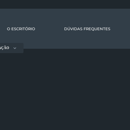
O ESCRITÓRIO
DÚVIDAS FREQUENTES
AÇÃO
Direito
Direi
l
tributário
famíl