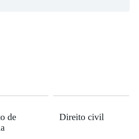
to de
Direito civil
ia