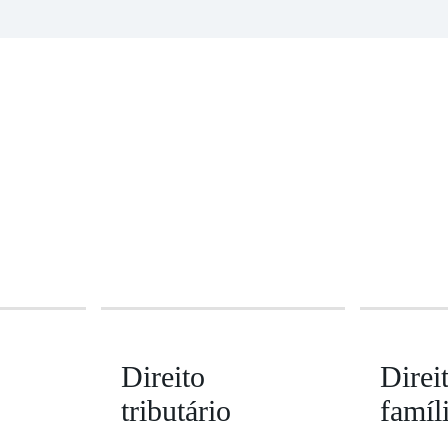
Direito
Direi
tributário
famíl