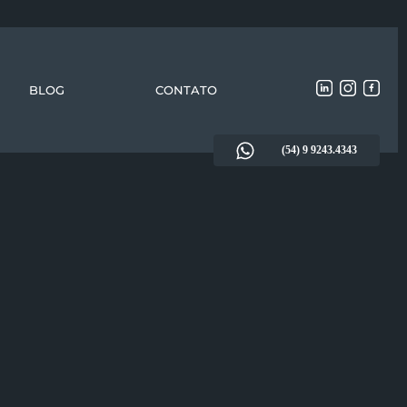
BLOG
CONTATO
(54) 9 9243.4343
to de
Direito civil
ia