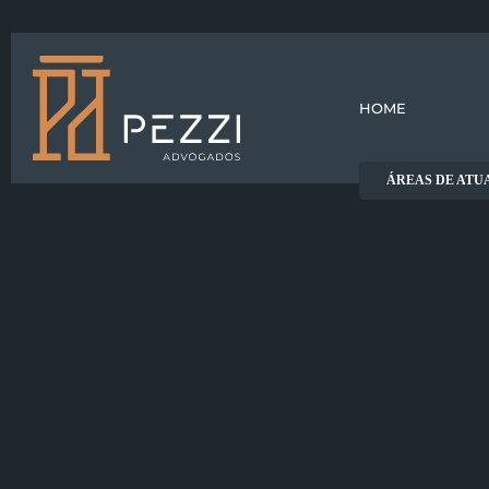
HOME
ÁREAS DE ATU
Home
O Escritório
Direito
Direito
Áreas de atuação
trabalhista
empresaria
Dúvidas frequentes
Blog
Contato