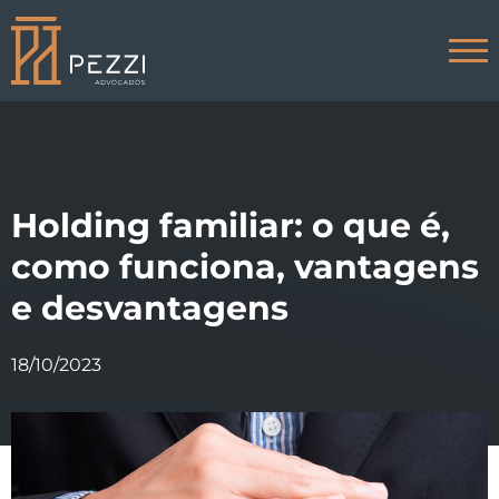
Home
O Escritório
Direito trabalhista
Holding familiar: o que é,
Áreas de atuação
como funciona, vantagens
Dúvidas frequentes
e desvantagens
Blog
18/10/2023
Contato