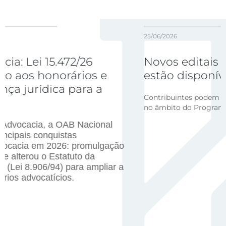
25/06/2026
26
Novos editais de transação d
os e
estão disponíveis
a a
Contribuintes podem regularizar situação fiscal,
no âmbito do Programa Desenrola Rural
cional
omulgação
 da
ampliar a